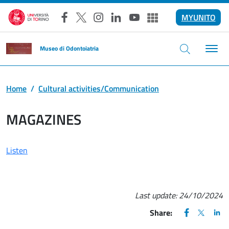
Skip to main content
MYUNITO
Facebook
X
Instagram
LinkedIn
YouTube
Altri social
Museo di Odontoiatria
Home
Cultural activities/Communication
MAGAZINES
Listen
Last update:
24/10/2024
FACEBOOK
(apre una nu
X
(apre un
LIN
(ap
Share: